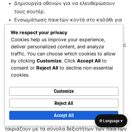
Δημιουργία οθονών για να ελευθερώσουν
τους σουτέρ.
Ενσωμάτωση παικτών κοντά στο καλάθι για
να προσελκύσουν τους αμυντικούς μέσα.
We respect your privacy
Cookies help us improve your experience,
Η διατήρηση της διάταξης στο μισό γήπεδο μπορεί
deliver personalized content, and analyze
να οδηγήσει σε καλύτερη επιλογή σουτ και να
traffic. You can choose which cookies to allow
by clicking
Customize
. Click
Accept All
to
μειώσει τις απώλειες, αλλά απαιτεί υπομονή και
consent or
Reject All
to decline non-essential
πειθαρχία από τους παίκτες για να εκτελούν
cookies.
αποτελεσματικά.
Customize
Προσαρμογή της διάταξης για διαφορετικά
σύνολα δεξιοτήτων παικτών
Reject All
Accept All
Η προσαρμογή των στρατηγικών διάταξης για να
🌐 Language ▾
ταιριάζουν με τα σύνολα δεξιοτήτων των παικτών