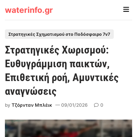
Skip
waterinfo.gr
Main
to
Men
content
P
Στρατηγικές Σχηματισμού στο Ποδόσφαιρο 7v7
o
Στρατηγικές Χωρισμού:
s
t
Ευθυγράμμιση παικτών,
e
Επιθετική ροή, Αμυντικές
d
i
αναγνώσεις
n
by
Τζόρνταν Μπλέικ
09/01/2026
0