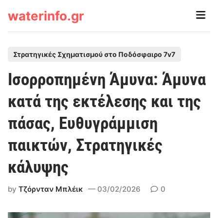
Skip
waterinfo.gr
Main
to
Men
content
P
Στρατηγικές Σχηματισμού στο Ποδόσφαιρο 7v7
o
Ισορροπημένη Άμυνα: Άμυνα
s
t
κατά της εκτέλεσης και της
e
πάσας, Ευθυγράμμιση
d
i
παικτών, Στρατηγικές
n
κάλυψης
by
Τζόρνταν Μπλέικ
03/02/2026
0