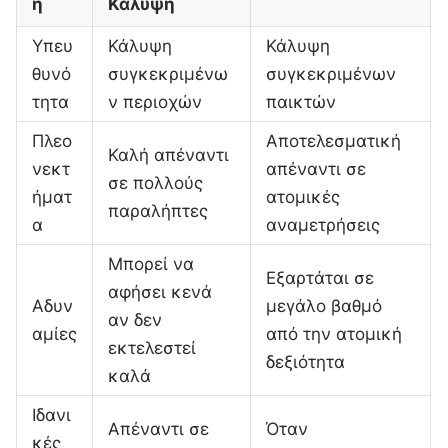
ή
Κάλυψη
Υπευ
Κάλυψη
Κάλυψη
θυνό
συγκεκριμένω
συγκεκριμένων
τητα
ν περιοχών
παικτών
Πλεο
Αποτελεσματική
Καλή απέναντι
νεκτ
απέναντι σε
σε πολλούς
ήματ
ατομικές
παραλήπτες
α
αναμετρήσεις
Μπορεί να
Εξαρτάται σε
αφήσει κενά
Αδυν
μεγάλο βαθμό
αν δεν
αμίες
από την ατομική
εκτελεστεί
δεξιότητα
καλά
Ιδανι
Απέναντι σε
Όταν
κές