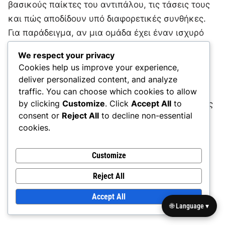
βασικούς παίκτες του αντιπάλου, τις τάσεις τους
και πώς αποδίδουν υπό διαφορετικές συνθήκες.
Για παράδειγμα, αν μια ομάδα έχει έναν ισχυρό
running back, η ευθυγράμμιση περισσότερων
We respect your privacy
παικτών στην περιοχή μπορεί να βοηθήσει στην
Cookies help us improve your experience,
μείωση αυτής της απειλής.
deliver personalized content, and analyze
traffic. You can choose which cookies to allow
by clicking
Customize
. Click
Accept All
to
Εντοπίστε τους βασικούς επιθετικούς παίκτες
consent or
Reject All
to decline non-essential
και τους ρόλους τους.
cookies.
Αξιολογήστε πώς αποδίδει ο αντίπαλος
απέναντι σε διάφορες αμυντικές
Customize
ευθυγραμμίσεις.
Ρυθμίστε τις στρατηγικές με βάση
Reject All
προηγούμενες αναμετρήσεις και ανάλυση
Accept All
βίντεο αγώνων.
🌐 Language ▾