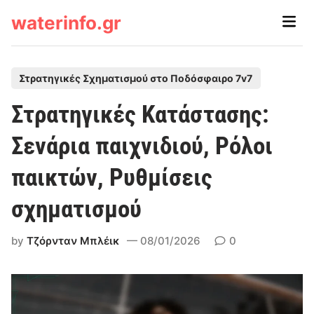
Skip
waterinfo.gr
Main
to
Men
content
P
Στρατηγικές Σχηματισμού στο Ποδόσφαιρο 7v7
o
Στρατηγικές Κατάστασης:
s
t
Σενάρια παιχνιδιού, Ρόλοι
e
παικτών, Ρυθμίσεις
d
i
σχηματισμού
n
by
Τζόρνταν Μπλέικ
08/01/2026
0