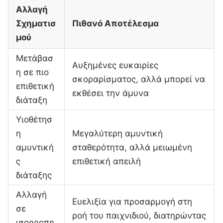
Αλλαγή
Σχηματισ
Πιθανό Αποτέλεσμα
μού
Μετάβασ
Αυξημένες ευκαιρίες
η σε πιο
σκοραρίσματος, αλλά μπορεί να
επιθετική
εκθέσει την άμυνα
διάταξη
Υιοθέτησ
η
Μεγαλύτερη αμυντική
αμυντική
σταθερότητα, αλλά μειωμένη
ς
επιθετική απειλή
διάταξης
Αλλαγή
Ευελιξία για προσαρμογή στη
σε
ροή του παιχνιδιού, διατηρώντας
ισορροπη