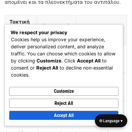
απομένει και τα πλεονεκτήματα του αντιπάλου.
Τακτική
Πλεονεκτή
Προσέγγι
Αδυναμίες
We respect your privacy
ματα
ση
Cookies help us improve your experience,
deliver personalized content, and analyze
Υψηλό
traffic. You can choose which cookies to allow
Ευάλωτο σε
4-3-3
επιθετικό
by clicking
Customize
. Click
Accept All
to
αντεπίθεσεις
δυναμικό
consent or
Reject All
to decline non-essential
cookies.
Ισχυρή
Περιορισμένες
5-4-1
αμυντική
επιθετικές
Customize
διάταξη
επιλογές
Reject All
Έλεγχος στο
Αδυναμία στις
3-5-2
κέντρο
πτέρυγες
Accept All
🌐 Language ▾