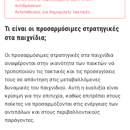
αντιδράσεων
Αντεπίθεσεις για δημοφιλείς τακτικές
Τι είναι οι προσαρμόσιμες στρατηγικές
στα παιχνίδια;
Οι προσαρμόσιμες στρατηγικές στα παιχνίδια
αναφέρονται στην ικανότητα των παικτών να
τροποποιούν τις τακτικές και τις προσεγγίσεις
τους σε απάντηση στις μεταβαλλόμενες
δυναμικές του παιχνιδιού. Αυτή η ευελιξία είναι
κρίσιμη για την επιτυχία, καθώς επιτρέπει στους
παίκτες να προσαρμόζονται στις ενέργειες των
αντιπάλων και στους περιβαλλοντικούς
παράγοντες.