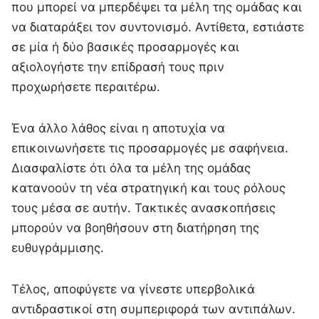
που μπορεί να μπερδέψει τα μέλη της ομάδας και
να διαταράξει τον συντονισμό. Αντίθετα, εστιάστε
σε μία ή δύο βασικές προσαρμογές και
αξιολογήστε την επίδρασή τους πριν
προχωρήσετε περαιτέρω.
Ένα άλλο λάθος είναι η αποτυχία να
επικοινωνήσετε τις προσαρμογές με σαφήνεια.
Διασφαλίστε ότι όλα τα μέλη της ομάδας
κατανοούν τη νέα στρατηγική και τους ρόλους
τους μέσα σε αυτήν. Τακτικές ανασκοπήσεις
μπορούν να βοηθήσουν στη διατήρηση της
ευθυγράμμισης.
Τέλος, αποφύγετε να γίνεστε υπερβολικά
αντιδραστικοί στη συμπεριφορά των αντιπάλων.