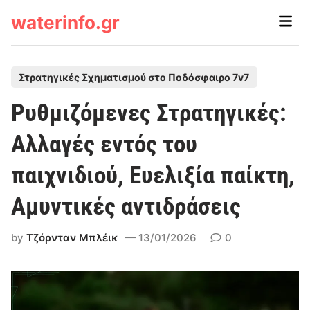
Skip
waterinfo.gr
Main
to
Men
content
P
Στρατηγικές Σχηματισμού στο Ποδόσφαιρο 7v7
o
Ρυθμιζόμενες Στρατηγικές:
s
t
Αλλαγές εντός του
e
παιχνιδιού, Ευελιξία παίκτη,
d
i
Αμυντικές αντιδράσεις
n
by
Τζόρνταν Μπλέικ
13/01/2026
0