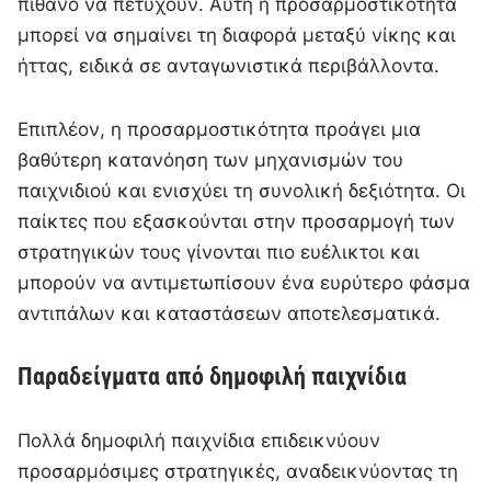
πιθανό να πετύχουν. Αυτή η προσαρμοστικότητα
μπορεί να σημαίνει τη διαφορά μεταξύ νίκης και
ήττας, ειδικά σε ανταγωνιστικά περιβάλλοντα.
Επιπλέον, η προσαρμοστικότητα προάγει μια
βαθύτερη κατανόηση των μηχανισμών του
παιχνιδιού και ενισχύει τη συνολική δεξιότητα. Οι
παίκτες που εξασκούνται στην προσαρμογή των
στρατηγικών τους γίνονται πιο ευέλικτοι και
μπορούν να αντιμετωπίσουν ένα ευρύτερο φάσμα
αντιπάλων και καταστάσεων αποτελεσματικά.
Παραδείγματα από δημοφιλή παιχνίδια
Πολλά δημοφιλή παιχνίδια επιδεικνύουν
προσαρμόσιμες στρατηγικές, αναδεικνύοντας τη