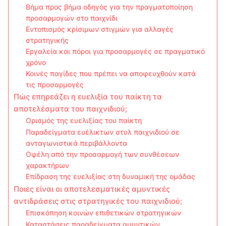
Βήμα προς βήμα οδηγός για την πραγματοποίηση
προσαρμογών στο παιχνίδι
Εντοπισμός κρίσιμων στιγμών για αλλαγές
στρατηγικής
Εργαλεία και πόροι για προσαρμογές σε πραγματικό
χρόνο
Κοινές παγίδες που πρέπει να αποφευχθούν κατά
τις προσαρμογές
Πώς επηρεάζει η ευελιξία του παίκτη τα
αποτελέσματα του παιχνιδιού;
Ορισμός της ευελιξίας του παίκτη
Παραδείγματα ευέλικτων στυλ παιχνιδιού σε
ανταγωνιστικά περιβάλλοντα
Οφέλη από την προσαρμογή των συνθέσεων
χαρακτήρων
Επίδραση της ευελιξίας στη δυναμική της ομάδας
Ποιες είναι οι αποτελεσματικές αμυντικές
αντιδράσεις στις στρατηγικές του παιχνιδιού;
Επισκόπηση κοινών επιθετικών στρατηγικών
Καταστάσεις παραδείγματα αμυντικών