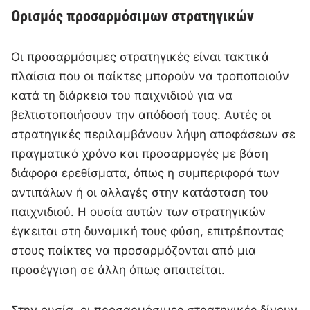
Ορισμός προσαρμόσιμων στρατηγικών
Οι προσαρμόσιμες στρατηγικές είναι τακτικά
πλαίσια που οι παίκτες μπορούν να τροποποιούν
κατά τη διάρκεια του παιχνιδιού για να
βελτιστοποιήσουν την απόδοσή τους. Αυτές οι
στρατηγικές περιλαμβάνουν λήψη αποφάσεων σε
πραγματικό χρόνο και προσαρμογές με βάση
διάφορα ερεθίσματα, όπως η συμπεριφορά των
αντιπάλων ή οι αλλαγές στην κατάσταση του
παιχνιδιού. Η ουσία αυτών των στρατηγικών
έγκειται στη δυναμική τους φύση, επιτρέποντας
στους παίκτες να προσαρμόζονται από μια
προσέγγιση σε άλλη όπως απαιτείται.