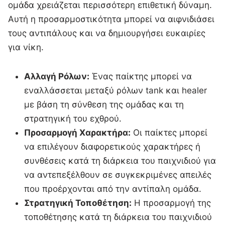
ομάδα χρειάζεται περισσότερη επιθετική δύναμη.
Αυτή η προσαρμοστικότητα μπορεί να αιφνιδιάσει
τους αντιπάλους και να δημιουργήσει ευκαιρίες
για νίκη.
Αλλαγή Ρόλων:
Ένας παίκτης μπορεί να
εναλλάσσεται μεταξύ ρόλων tank και healer
με βάση τη σύνθεση της ομάδας και τη
στρατηγική του εχθρού.
Προσαρμογή Χαρακτήρα:
Οι παίκτες μπορεί
να επιλέγουν διαφορετικούς χαρακτήρες ή
συνθέσεις κατά τη διάρκεια του παιχνιδιού για
να αντεπεξέλθουν σε συγκεκριμένες απειλές
που προέρχονται από την αντίπαλη ομάδα.
Στρατηγική Τοποθέτηση:
Η προσαρμογή της
τοποθέτησης κατά τη διάρκεια του παιχνιδιού