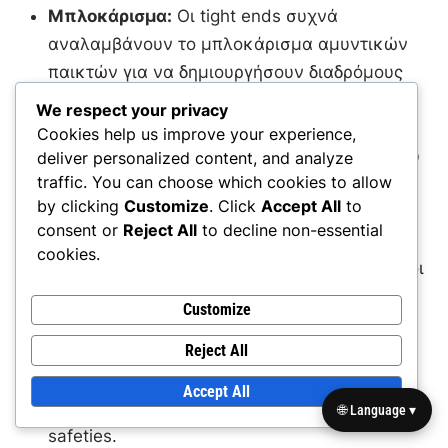
Μπλοκάρισμα:
Οι tight ends συχνά
αναλαμβάνουν το μπλοκάρισμα αμυντικών
παικτών για να δημιουργήσουν διαδρόμους
τρεξίματος για τον φορέα της μπάλας.
We respect your privacy
Χρησιμοποιούν διάφορες τεχνικές
Cookies help us improve your experience,
μπλοκαρίσματος, συμπεριλαμβανομένου του
deliver personalized content, and analyze
traffic. You can choose which cookies to allow
drive blocking και του zone blocking, για να
by clicking
Customize
. Click
Accept All
to
εμπλέκονται αποτελεσματικά με τους
consent or
Reject All
to decline non-essential
αμυντικούς.
cookies.
Δρομολόγηση:
Εκτός από το μπλοκάρισμα, οι
tight ends τρέχουν διαδρομές για να
Customize
υποδεχτούν πάσες. Συνήθως τρέχουν πιο
Reject All
κοντές διαδρομές, όπως slants ή curls, οι
οποίες μπορούν να εκμεταλλευτούν
Accept All
ανισορροπίες απέναντι σε linebackers ή
🌐 Language ▾
safeties.