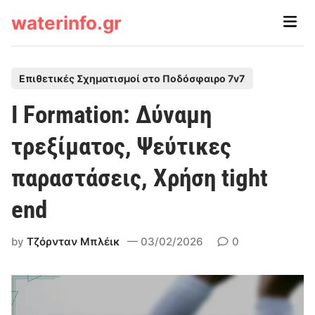
Skip
waterinfo.gr
Main
to
Men
content
P
Επιθετικές Σχηματισμοί στο Ποδόσφαιρο 7v7
o
I Formation: Δύναμη
s
t
τρεξίματος, Ψεύτικες
e
παραστάσεις, Χρήση tight
d
i
end
n
by
Τζόρνταν Μπλέικ
03/02/2026
0